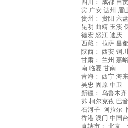
四川： 成都 自贡
宾 广安 达州 眉
贵州： 贵阳 六盘
昆明 曲靖 玉溪 
德宏 怒江 迪庆
西藏： 拉萨 昌都
陕西： 西安 铜川
甘肃： 兰州 嘉峪
南 临夏 甘南
青海： 西宁 海东
吴忠 固原 中卫
新疆： 乌鲁木齐 
苏 柯尔克孜 巴
石河子 阿拉尔 
香港 澳门 中国
直辖市： 北京