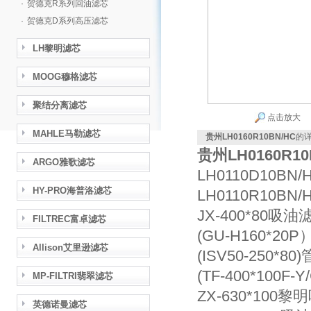
·
贺德克R系列回油滤芯
·
贺德克D系列高压滤芯
LH黎明滤芯
MOOG穆格滤芯
聚结分离滤芯
点击放大
MAHLE马勒滤芯
贵州LH0160R10BN/HC
的
贵州LH0160R10
ARGO雅歌滤芯
LH0110D10
HY-PRO海普洛滤芯
LH0110R10B
JX-400*80吸油
FILTREC富卓滤芯
(GU-H160*2
Allison艾里逊滤芯
(ISV50-250*8
(TF-400*100F
MP-FILTRI翡翠滤芯
ZX-630*100
英德诺曼滤芯