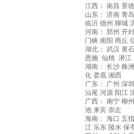
江西： 南昌 景德
山东： 济南 青岛
临沂 德州 聊城
河南： 郑州 开封
门峡 南阳 商丘
湖北： 武汉 黄石
恩施 仙桃 潜江
湖南： 长沙 株洲
化 娄底 湘西
广东： 广州 深圳
汕尾 河源 阳江 
广西： 南宁 柳州
池 来宾 崇左
海南： 海口 五指
江 乐东 陵水 保