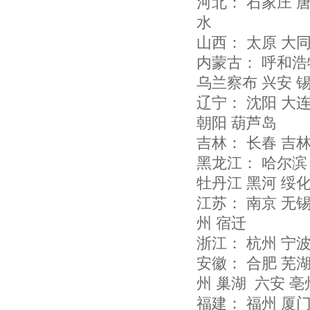
河北： 石家庄 唐
水
山西： 太原 大同
内蒙古： 呼和浩
乌兰察布 兴安 
辽宁： 沈阳 大连
朝阳 葫芦岛
吉林： 长春 吉林
黑龙江： 哈尔滨 
牡丹江 黑河 绥
江苏： 南京 无锡
州 宿迁
浙江： 杭州 宁波
安徽： 合肥 芜湖
州 巢湖 六安 亳
福建： 福州 厦门