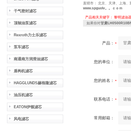
直辖市： 北京、天津、上海、
www.spguolv。。ｃｏｍ
干气密封滤芯
产品相关关键字：
黎明滤油
顶轴油泵滤芯
如果你对
甘肃LH0500R10B
Rexroth力士乐滤芯
产品：
泵车滤芯
南通南方润滑油滤芯
您的单位：
盾构机滤芯
您的姓名：
HAGGLUNDS赫格隆滤芯
油压机滤芯
联系电话：
EATON伊顿滤芯
常用邮箱：
风电滤芯