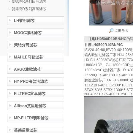
·
贺德克R系列回油滤芯
·
贺德克D系列高压滤芯
LH黎明滤芯
点击放大
MOOG穆格滤芯
甘肃LH0500R10BN/HC
的
聚结分离滤芯
甘肃LH0500R10BN/HC
ISV20-40*80,ISV20-40*
箱内吸油过滤器厂家 NJU-25×8
MAHLE马勒滤芯
HX.BH-630*30W滤芯厂家 TZ
H800×1BP、ZU-H800×3BP过滤
ARGO雅歌滤芯
1300×3Y/C过滤器厂家 HX-400*2
25*20Q JX-40*180 HX-40
鹏滤业滤芯厂 XNJ-160×80C过滤
HY-PRO海普洛滤芯
TZX2.BH-40*1 GP300*10Q2
STXX-63*5 SFBX-1300*5 ST
FILTREC富卓滤芯
NX-40*3 LXZS-400×10Y/C JX
Allison艾里逊滤芯
MP-FILTRI翡翠滤芯
英德诺曼滤芯