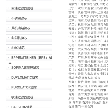
山西： 太原 大同 阳泉 长治 晋
内蒙古： 呼和浩特 包头 乌海 
回油过滤器滤芯
辽宁： 沈阳 大连 鞍山 抚顺 本
吉林： 长春 吉林 四平 辽源 通
黑龙江： 哈尔滨 齐齐哈尔 鸡西
不锈钢滤芯
江苏： 南京 无锡 徐州 常州 苏
浙江： 杭州 宁波 温州 嘉兴 湖
风机油站滤芯
安徽： 合肥 芜湖 蚌埠 淮南 马
福建： 福州 厦门 莆田 三明 泉
江西： 南昌 景德镇 萍乡 九江 
印刷机滤芯
山东： 济南 青岛 淄博 枣庄 东
河南： 郑州 开封 洛阳 平顶山 
SMC滤芯
湖北： 武汉 黄石 襄樊 十堰 荆
湖南： 长沙 株洲 湘潭 衡阳 邵
广东： 广州 深圳 珠海 汕头 韶
EPPENSTEINER（EPE）滤
广西： 南宁 柳州 桂林 梧州 北
芯
海南： 海口 五指山 琼海 文昌 
SOFIMA索菲玛滤芯
四川： 成都 自贡 攀枝花 泸州 
贵州： 贵阳 六盘水 遵义 安顺 
DUPLOMATIC滤芯
楚雄 大理 德宏 怒江 迪庆
西藏： 拉萨 昌都 山南 日喀则 
陕西： 西安 铜川 宝鸡 咸阳 渭
PUROLATOR滤芯
甘肃： 兰州 嘉峪关 金昌 白银 
青海： 西宁 海东 海北 黄南 海
吸油过滤器滤芯
新疆： 乌鲁木齐 克拉玛依 吐鲁
泰 库尔勒 石河子 阿拉尔 图
香港 澳门 中国台湾
BALSTON滤芯