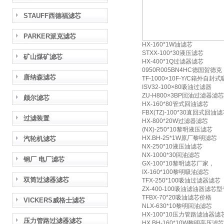
STAUFF西德福滤芯
PARKER派克滤芯
HX-160*1W油滤芯
STXX-100*30液压滤芯
矿山煤矿滤芯
HX-400*1Q过滤器滤芯
0950R005BN4HC德国贺德克
唐纳森滤芯
TF-1000×10F-Y/C箱外自
ISV32-100×80吸油过滤器
ZU-H800×3BP回油过滤器滤芯
颇尔滤芯
HX-160*80管式回油滤芯
FBX(TZ)-100*30直回式回油
过滤装置
HX-800*20W过滤器滤芯
(NX)-250*10黎明液压滤芯
HX.BH-25*1W原厂黎明滤芯
汽轮机滤芯
NX-250*10液压油滤芯
NX-1000*30回油滤芯
钢厂 电厂滤芯
GX-100*10黎明滤芯厂家，
IX-160*100黎明吸油滤芯
双筒过滤器滤芯
TFX-250*100吸油过滤器滤芯
ZX-400-100吸油滤油器滤芯型
TFBX-70*20吸油滤芯价格
VICKERS威格士滤芯
NLX-630*10黎明回油滤芯
HX-100*10压力管路滤油器滤
压力管路过滤器滤芯
HX.BH-160*10W黎明高压滤芯