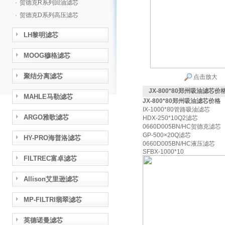
·
贺德克R系列回油滤芯
·
贺德克D系列高压滤芯
LH黎明滤芯
MOOG穆格滤芯
聚结分离滤芯
点击放大
JX-800*80郑州吸油滤芯价
MAHLE马勒滤芯
JX-800*80郑州吸油滤芯价格
IX-1000*80管路吸油滤芯
ARGO雅歌滤芯
HDX-250*10Q2滤芯
0660D005BN/HC贺德克滤芯
GP-500×20Q滤芯
HY-PRO海普洛滤芯
0660D005BN/HC液压滤芯
SFBX-1000*10
FILTREC富卓滤芯
Allison艾里逊滤芯
MP-FILTRI翡翠滤芯
英德诺曼滤芯