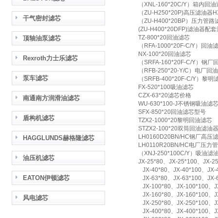
（XNL-160*20C/Y）箱内回油
（ZU-H250*20P)高压滤油器HX
干气密封滤芯
（ZU-H400*20BP）压力管路
(ZU-H400*20DFP)滤油器配套
TZ-800*20回油滤芯
顶轴油泵滤芯
（RFA-1000*20F-C/Y）回
NX-100*20回油滤芯
Rexroth力士乐滤芯
（SRFA-160*20F-C/Y）钢厂
（RFB-250*20-Y/C）电厂回油
泵车滤芯
（SRFB-400*20F-C/Y）黎明滤
FX-520*100吸油滤芯
CZX-63*20滤芯价格
南通南方润滑油滤芯
WU-630*100-J不锈钢吸油滤
SFX-850*20回油滤芯型号
盾构机滤芯
TZX2-1000*20黎明回油滤芯
STZX2-100*20双筒回油滤油
LH0160D20BN/HC钢厂高压
HAGGLUNDS赫格隆滤芯
LH0110R20BN/HC电厂压力
（XNJ-250*100C/Y）吸油滤油
油压机滤芯
JX-25*80、JX-25*100、JX-25
JX-40*80、JX-40*100、JX-
EATON伊顿滤芯
JX-63*80、JX-63*100、JX-
JX-100*80、JX-100*100、JX
JX-160*80、JX-160*100、JX
风电滤芯
JX-250*80、JX-250*100、JX
JX-400*80、JX-400*100、JX