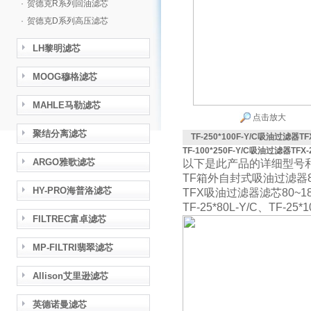
·
贺德克R系列回油滤芯
·
贺德克D系列高压滤芯
LH黎明滤芯
MOOG穆格滤芯
MAHLE马勒滤芯
点击放大
聚结分离滤芯
TF-250*100F-Y/C吸油过滤器TF
TF-100*250F-Y/C吸油过滤器TFX-
ARGO雅歌滤芯
以下是此产品的详细型号
TF箱外自封式吸油过滤器80
HY-PRO海普洛滤芯
TFX吸油过滤器滤芯80~18
TF-25
*
80L-Y/C、TF-25*
FILTREC富卓滤芯
MP-FILTRI翡翠滤芯
Allison艾里逊滤芯
英德诺曼滤芯