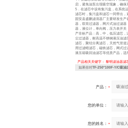
启，避免油泵出现吸空现象，确保
5．在滤芯中设有集污盅，在系统
滤芯时，集污盅和滤芯一同带出，
固安县盛鹏滤清器厂主要研发生产
器，双筒过滤器，网片式油过滤器
器，液位计，单向阀，压力表开关
产非标产品：高，中，低压滤芯，
尘过滤器，耐高温不锈钢液压油滤
滤芯，聚结分离滤芯，天然气管道
用过滤蜡滤芯，磁铁滤芯，网式过
液压箱吸回油滤芯等优质产品，适
产品相关关键字：
黎明滤油器滤
如果你对
TF-250*100F-Y/C吸
产品：
您的单位：
您的姓名：