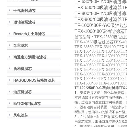
TF-630*80F-Y/C吸油过滤
TFX-630*80吸油过滤器TF
干气密封滤芯
TF-800*80F-Y/C吸油过滤
TFX-800*80吸油过滤器TF
顶轴油泵滤芯
TF-1000*80F-Y/C吸油过
TFX-1000*80吸油过滤器T
Rexroth力士乐滤芯
滤芯型号：TFX-25*80吸油过滤器
TFX-40*80吸油过滤器TFX-40*1
泵车滤芯
TFX-63*80,TFX-63*100,TFX-
TFX-100*80,TFX-100*100,TF
TFX-160*80,TFX-160*100,TF
南通南方润滑油滤芯
TFX-250*80,TFX-250*100,TF
TFX-400*80,TFX-400*100,TF
盾构机滤芯
TFX-630*80,TFX-630*100,TF
TFX-800*80,TFX-800*100,TF
TFX-1000*80,TFX-1000*100,
HAGGLUNDS赫格隆滤芯
TFX-1300*80,TFX-1300*100,
TF-100*250F-Y/C吸油过滤器TFX-
油压机滤芯
1、安装连接方便，简化系统管路
本过滤器可直接安装在油箱侧边，
接，过滤器内设置自封阀等装置，
EATON伊顿滤芯
2．设有油路自封装置，清洗滤芯
断油路，使油箱内的油液不会外溢
风电滤芯
3．在过滤器出油口设有滤芯堵塞
当滤芯堵塞，出油口真空度达到0.
4．在滤芯上部设有旁通阀，当滤芯