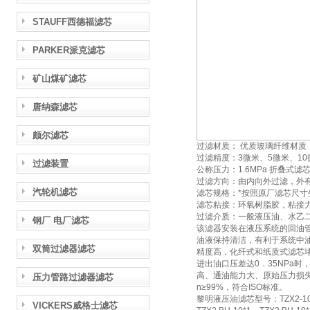
STAUFF西德福滤芯
PARKER派克滤芯
矿山煤矿滤芯
唐纳森滤芯
颇尔滤芯
过滤材质： 优质玻璃纤维材质
过滤精度：3微米、5微米、10
过滤装置
公称压力：1.6MPa 折叠式滤
过滤方向：由内向外过滤，外
汽轮机滤芯
滤芯规格：*按照原厂滤芯尺寸
滤芯粘接：环氧树脂胶，粘接
过滤介质：一般液压油、水乙
钢厂 电厂滤芯
该滤器安装在液压系统的回油
油液保持清洁，有利于系统中
双筒过滤器滤芯
精度高，化纤式和纸质式滤芯
进出油口压差达0．35NPa
高、通油能力大、原始压力损失
压力管路过滤器滤芯
n≥99%，符合ISO标准。
黎明液压油滤芯型号：TZX2-10×1、T
VICKERS威格士滤芯