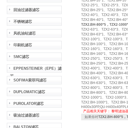
TZX2.BH-10*1、TZX2.BH-10
TZX2-25*1、TZX2-25*3、TZX
回油过滤器滤芯
TZX2.BH-25*1、TZX2.BH-25
TZX2-40*1、TZX2-40*3、TZX
TZX2.BH-40*1、TZX2.BH-40
不锈钢滤芯
TZX2.BH-800*5，TZX2-1
TZX2-63*1、TZX2-63*3、TZX
风机油站滤芯
TZX2.BH-63*1、TZX2.BH-63
TZX2-100*1、TZX2-100*3、T
TZX2.BH-100*1、TZX2.BH-1
印刷机滤芯
TZX2-160*1、TZX2-160*3、T
TZX2.BH-160*1、TZX2.BH-1
SMC滤芯
TZX2-250*1、TZX2-250*3、T
TZX2.BH-250*1、TZX2.BH-2
EPPENSTEINER（EPE）滤
TZX2-400*1、TZX2-400*3、T
TZX2.BH-400*1、TZX2.BH-4
芯
TZX2-630*1、TZX2-630*3、T
SOFIMA索菲玛滤芯
TZX2.BH-630*1、TZX2.BH-6
TZX2-800*1、TZX2-800*3、T
DUPLOMATIC滤芯
TZX2.BH-800*1、TZX2.BH-8
TZX2-1000*1、TZX2-1000*3
TZX2.BH-1000*1、TZX2.BH-
PUROLATOR滤芯
H400x30FP,QU-H400x40FPL
产品相关关键字：
黎明滤油
吸油过滤器滤芯
如果你对
TZX2.BH-800*5
BALSTON滤芯