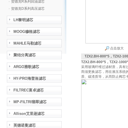
·
贺德克R系列回油滤芯
·
贺德克D系列高压滤芯
LH黎明滤芯
MOOG穆格滤芯
MAHLE马勒滤芯
点击放大
聚结分离滤芯
TZX2.BH-800*5，TZX2-
TZX2.BH-800*5，TZX2-1
ARGO雅歌滤芯
采用玻璃纤维过滤材质，具有
而须更换滤芯，用在液压系统
质、碳渣质等，从而防止阀芯
HY-PRO海普洛滤芯
FILTREC富卓滤芯
MP-FILTRI翡翠滤芯
Allison艾里逊滤芯
英德诺曼滤芯