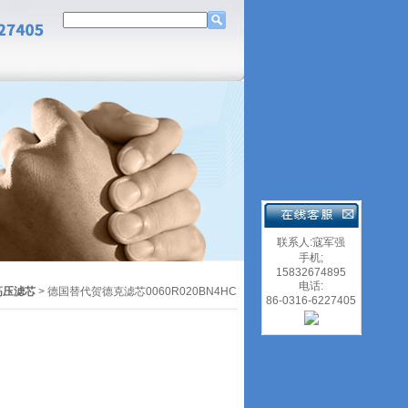
联系人:寇军强
手机;
15832674895
电话:
高压滤芯
> 德国替代贺德克滤芯0060R020BN4HC
86-0316-6227405