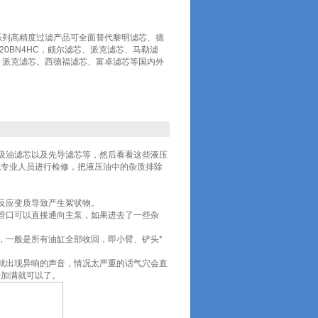
系列高精度过滤产品可全面替代黎明滤芯、德
020BN4HC，颇尔滤芯、派克滤芯、马勒滤
、派克滤芯。西德福滤芯、富卓滤芯等国内外
吸油滤芯以及先导滤芯等，然后看看这些液压
找专业人员进行检修，把液压油中的杂质排除
反应变质导致产生絮状物。
管口可以直接通向主泵，如果进去了一些杂
，一般是所有油缸全部收回，即小臂、铲头*
就出现异响的声音，情况太严重的话气穴会直
接加满就可以了。