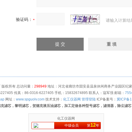
验证码：
请输入计算结
 版权所有 总访问量：
298949
地址：河北省廊坊市固安县温泉休闲商务产业园区纪家营村
6227405 传真：86-0316-6227405 手机：15832674895 联系人：寇军强 邮箱：
755
map
网址：
www.spguolv.com
技术支持：
化工仪器网
管理登陆
ICP备案号：
冀ICP备1
德克滤芯，黎明滤芯，贺德克液压油滤芯，加工定做各种型号滤芯，滤清器，除尘滤芯
化工仪器网
12
中级会员
第
年