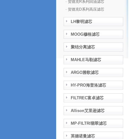
·
贺德克R系列回油滤芯
·
贺德克D系列高压滤芯
LH黎明滤芯
MOOG穆格滤芯
聚结分离滤芯
MAHLE马勒滤芯
ARGO雅歌滤芯
HY-PRO海普洛滤芯
FILTREC富卓滤芯
Allison艾里逊滤芯
MP-FILTRI翡翠滤芯
英德诺曼滤芯