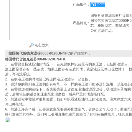
产品报价：
固安县盛鹏滤清器厂提供
国替代贺德克滤芯0060R
产品特点：
芯、雅歌滤芯、翡翠滤芯
公司过滤产品。
点击放大
德国替代贺德克滤芯0060R020BN4HC
的详细资料：
德国替代贺德克滤芯0060R020BN4HC
1、在需要更换液压油的情况下，首先要换掉以前原有的液压油，包括回油滤芯、
油上面是否存有一些杂质，如果上面存有杂质的话，就是液压元件出现故障了，
后，再清洗系统。
2、在换液压油的时候要记得连同液压油滤芯一起更换。
3、要清楚的辨别液压油的所有标号，不一样的液压油不能够进行混用，以免引起
4、在需要加油的前提下，首先要先装上贺德克吸油过滤器滤芯，吸油滤芯罩着的
质，后果较轻的话会加速主泵出现磨损，后果严重的话直接打泵。
5、加油过程中需要对准其位置，我们可以看液压油箱上的液位表。注意停放方式
伸出并落地。
6、加油工序完毕后，还要注意主泵要往外排放空气，否则会全车无动作，而主泵
接引发主泵的损坏。我们可以引用直接把主泵顶部管子的街头稍微松开，往其直