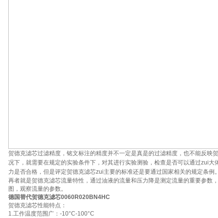
贺德克滤芯过滤精度，铭文标注的精度并不一定是真是的过滤精度，也不能反映
况下，就需要在规定的实验条件下，对其进行实验测验，检查是否可以通过zui大
力是否合格，但是评定贺德克滤芯zui主要的标准还是要通过国家相关的规定条例
再者就是贺德克滤芯流量特性，通过油液的流量和压力降是测定流量的重要参数
图，观察流量的参数。
德国替代贺德克滤芯0060R020BN4HC
贺德克滤芯性能特点：
1.工作温度范围广：-10°C-100°C