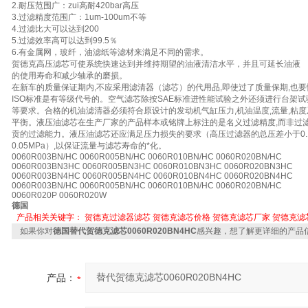
2.耐压范围广：zui高耐420bar高压
3.过滤精度范围广：1um-100um不等
4.过滤比大可以达到200
5.过滤效率高可以达到99.5％
6.有金属网，玻纤，油滤纸等滤材来满足不同的需求。
贺德克高压滤芯可使系统快速达到并维持期望的油液清洁水平，并且可延长油液
的使用寿命和减少轴承的磨损。
在新车的质量保证期内,不应采用滤清器（滤芯）的代用品,即使过了质量保期,也
ISO标准是有等级代号的。空气滤芯除按SAE标准进性能试验之外还须进行台架
等要求。合格的机油滤清器必须符合原设计的发动机气缸压力,机油温度,流量,粘
平衡。液压油滤芯在生产厂家的产品样本或铭牌上标注的是名义过滤精度,而非过滤
贡的过滤能力。液压油滤芯还应满足压力损失的要求（高压过滤器的总压差小于0.1
0.05MPa）,以保证流量与滤芯寿命的*化。
0060R003BN/HC 0060R005BN/HC 0060R010BN/HC 0060R020BN/HC
0060R003BN3HC 0060R005BN3HC 0060R010BN3HC 0060R020BN3HC
0060R003BN4HC 0060R005BN4HC 0060R010BN4HC 0060R020BN4HC
0060R003BN/HC 0060R005BN/HC 0060R010BN/HC 0060R020BN/HC
0060R020P 0060R020W
德国
产品相关关键字：
贺德克过滤器滤芯
贺德克滤芯价格
贺德克滤芯厂家
贺德克滤
如果你对
德国替代贺德克滤芯0060R020BN4HC
感兴趣，想了解更详细的产品
产品：