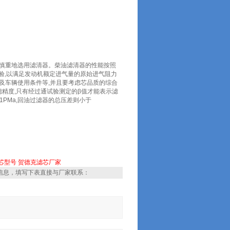
要慎重地选用滤清器。柴油滤清器的性能按照
试验,以满足发动机额定进气量的原始进气阻力
度及车辆使用条件等,并且要考虑芯品质的综合
精度,只有经过通试验测定的β值才能表示滤
PMa,回油过滤器的总压差则小于
芯型号
贺德克滤芯厂家
信息，填写下表直接与厂家联系：