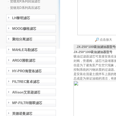
·
贺德克R系列回油滤芯
·
贺德克D系列高压滤芯
LH黎明滤芯
MOOG穆格滤芯
聚结分离滤芯
点击放大
JX-250*100吸油滤油器型号
MAHLE马勒滤芯
JX-250*100吸油滤油器型号
吸油过滤器滤芯可直接安装在
ARGO雅歌滤芯
封阀，旁通阀，滤芯污染堵塞
但是为了避免泵产生空穴现象，
控制系统的污物浓度的过滤器
HY-PRO海普洛滤芯
是安装在混凝土搅拌车上面的散
总成是为保证油箱的清洁，有
FILTREC富卓滤芯
Allison艾里逊滤芯
MP-FILTRI翡翠滤芯
英德诺曼滤芯