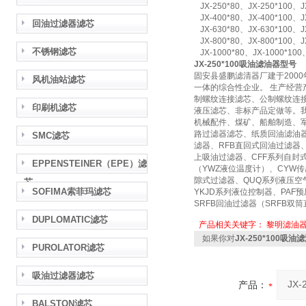
JX-250*80、JX-250*100、JX
JX-400*80、JX-400*100、JX
回油过滤器滤芯
JX-630*80、JX-630*100、JX
JX-800*80、JX-800*100、JX
不锈钢滤芯
JX-1000*80、JX-1000*100、
JX-250*100吸油滤油器型号
固安县盛鹏滤清器厂建于200
风机油站滤芯
一体的综合性企业。 生产经
制螺纹连接滤芯、公制螺纹连
印刷机滤芯
液压滤芯、非标产品定做等。
机械配件、煤矿、船舶制造、军
路过滤器滤芯、纸质回油滤油器
SMC滤芯
滤器、RFB直回式回油过滤器
上吸油过滤器、CFF系列自封
EPPENSTEINER（EPE）滤
（YWZ液位温度计）、CYW传
隙式过滤器、QUQ系列液压空
芯
SOFIMA索菲玛滤芯
YKJD系列液位控制器、PAF
SRFB回油过滤器（SRFB双
DUPLOMATIC滤芯
产品相关关键字：
黎明滤油
如果你对
JX-250*100吸
PUROLATOR滤芯
吸油过滤器滤芯
产品：
BALSTON滤芯