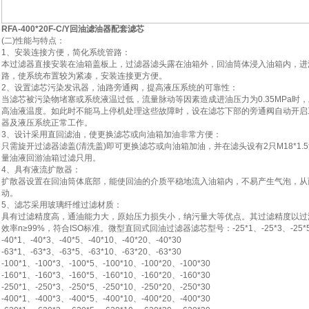
RFA-400*20F-C/Y
回油滤油器配套滤芯
(二)性能与特点：
1、安装连接方便，简化系统管路：
本过滤器直接安装在油箱盖板上，过滤器滤头露在油箱外，回油筒体浸入油箱内，进
路，使系统布置较为紧凑，安装连接更方便。
2、设置滤芯污染发讯器，油路旁通阀，提高液压系统的可靠性：
当滤芯被污染物堵塞或系统液温过低，流量脉动等因素造成进油压力为0.35MPa时
高油液温度。如此时不能马上停机处理这些故障时，设在滤芯下部的旁通阀自动开启工作
器及液压系统正常工作。
3、设计采用直回滤油，使更换滤芯或向油箱加油非常方便：
只需旋开过滤器滤盖(清洗盖)即可更换滤芯或向油箱加油，并在滤头设有2只M18*1
量油液回游油箱过滤只用。
4、具有液流扩散器：
扩散器设置在回油筒体底部，能使回油的介质平稳地流入油箱内，不易产生气泡，从
动。
5、滤芯采用玻璃纤维过滤材质：
具有过滤精度高，通油能力大，原始压力损失小，纳污量大等优点。其过滤精度以过滤精度
效率n≥99%，符合ISO标准。微型直回式回油过滤器滤芯型号：-25*1、-25*3、-25*5、-2
-40*1、-40*3、-40*5、-40*10、-40*20、-40*30
-63*1、-63*3、-63*5、-63*10、-63*20、-63*30
-100*1、-100*3、-100*5、-100*10、-100*20、-100*30
-160*1、-160*3、-160*5、-160*10、-160*20、-160*30
-250*1、-250*3、-250*5、-250*10、-250*20、-250*30
-400*1、-400*3、-400*5、-400*10、-400*20、-400*30