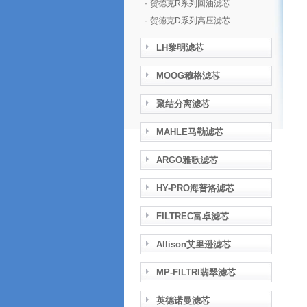
·
贺德克R系列回油滤芯
·
贺德克D系列高压滤芯
LH黎明滤芯
MOOG穆格滤芯
聚结分离滤芯
MAHLE马勒滤芯
ARGO雅歌滤芯
HY-PRO海普洛滤芯
FILTREC富卓滤芯
Allison艾里逊滤芯
MP-FILTRI翡翠滤芯
英德诺曼滤芯