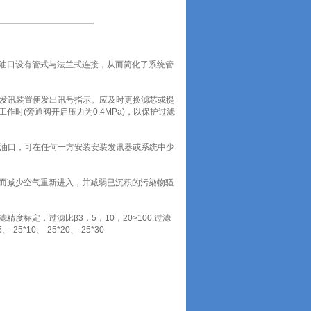
油口设有管式与法兰式连接，从而简化了系统管
，发讯装置便发出讯号指示。应及时更换滤芯或提
时(旁通阀开启压力为0.4MPa)，以保护过滤
.5油口，可在任何一方安装安装发讯器或系统中少
而减少空气重新进入，并减弱已沉积的污染物骚
标定，过滤比β3，5，10，20>100,过滤
5*10、-25*20、-25*30