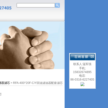
联系人:寇军强
手机;
15832674895
电话:
86-0316-6227405
滤器滤芯
> RFA-400*20F-C/Y回油滤油器配套滤芯
芯