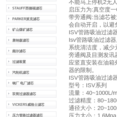
不能马上停机2无
STAUFF西德福滤芯
启压力为:真空度一0.
带旁通阀:当滤芯被
PARKER派克滤芯
会自动开启，以避
矿山煤矿滤芯
ISV管路吸油过滤
Isv管路吸油过
唐纳森滤芯
系统清洁度，减少
颇尔滤芯
旁通阀及目测发讯
应竖直安装在油箱
过滤装置
器的限制。
汽轮机滤芯
ISV管路吸油过滤
钢厂 电厂滤芯
型号：ISV系列
流量：40~1000L/m
双筒过滤器滤芯
过滤精度：80~180
VICKERS威格士滤芯
通径大小：20~10
压力大小：1.6Mpa
压力管路过滤器滤芯