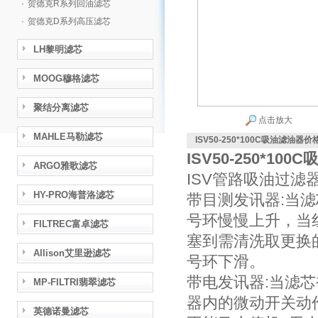
·
贺德克R系列回油滤芯
·
贺德克D系列高压滤芯
LH黎明滤芯
MOOG穆格滤芯
聚结分离滤芯
点击放大
MAHLE马勒滤芯
ISV50-250*100C吸油滤油器价
ISV50-250*10
ARGO雅歌滤芯
ISV管路吸油过滤
HY-PRO海普洛滤芯
带目测发讯器:当
号环慢慢上升，当
FILTREC富卓滤芯
塞到需清洗取更换
Allison艾里逊滤芯
号环下滑。
带电发讯器:当滤芯
MP-FILTRI翡翠滤芯
器内的微动开关动
英德诺曼滤芯