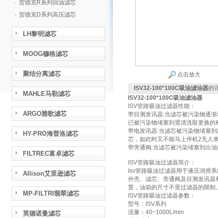
·
贺德克R系列回油滤芯
·
贺德克D系列高压滤芯
LH黎明滤芯
MOOG穆格滤芯
聚结分离滤芯
点击放大
ISV32-100*100C吸油滤油器
的
MAHLE马勒滤芯
ISV32-100*100C吸油滤油器
ISV管路吸油过滤器性能：
ARGO雅歌滤芯
带目测发讯器:当滤芯被污染物逐渐
已被污染物堵塞到需清洗取更换的
带电发讯器:当滤芯被污染物堵塞到
HY-PRO海普洛滤芯
芯，如此时又不能马上停机2无人来更
带旁通阀:当滤芯被污染堵塞到出油
FILTREC富卓滤芯
ISV管路吸油过滤器简介：
Isv管路吸油过滤器用于液压润滑
Allison艾里逊滤芯
外壳、滤芯、旁通阀及目测发讯器
置，油箱的尺寸不受过滤器的限制
MP-FILTRI翡翠滤芯
ISV管路吸油过滤器参数：
型号：ISV系列
流量：40~1000L/min
英德诺曼滤芯